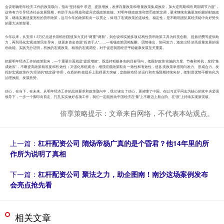
会议明确明年经济工作的政策取向，指出“坚持稳中求进、提质增效，发挥存量政策和增量政策集成效应，加大逆周期和跨周期调节力度”，
这将有力引导经济社会发展预期，有助于充分释放和提升宏观政策效能。对明年财政政策和货币政策定调，要求继续实施更加积极的财政政
策，继续实施适度宽松的货币政策，这与今年的政策取向一以贯之，体现了宏观政策的连续性、稳定性，是不断巩固拓展经济稳中向好势头
的重大决策部署。
今年以来，从安排1.3万亿元超长期特别国债加力支持“两重”“两新”，到创设和实施多项结构性货币政策工具为科技创新、提振消费等提供助
力，再到强化宏观政策民生导向、使更多资金资源“投资于人”……一项项政策因时酝酿、因势推出、协同发力，激发出经济高质量发展的强
劲动能。实践充分证明，有效的宏观政策、精准的宏观调控，对于促进我国经济平稳健康发展至关重要。
把握明年经济工作的政策取向，一个重要方面就是“提质增效”。既坚持积极务实的目标导向，把握好政策实施的力度、节奏和时机，发挥“集
成效应”，不断提高政策精准度和有效性；又强化系统观念，增强宏观政策取向一致性和有效性，使各类政策举措同向发力、形成合力。发
挥好宏观政策作为经济的“稳定器”作用，在质的有效提升上取得更大突破，定能推动经济运行和市场预期持续向好，把制度优势不断转化为
治理效能、发展胜势。
信心，在当下，在未来。从明年经济工作的总体要求和政策取向中，我们读出了信心，更读懂了中国。在以习近平同志为核心的党中央坚强
领导下，一步一个脚印向前走、扎扎实实做好各项工作，我们一定能推动中国经济在“量”上不断迈上新台阶、在“质”上持续实现新突破。
倍享策略提示：文章来自网络，不代表本站观点。
上一篇：
杠杆配资公司 隋炀帝杨广真的是个昏君？他14年里的所
作所为说明了真相
下一篇：
杠杆配资公司 聚法之力，助企图南！南沙这场案例发布
会亮点抢先看
相关文章