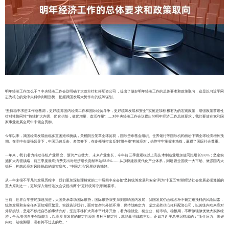
明年经济工作怎么干？中央经济工作会议明确了大政方针杠杆配资公司，提出了做好明年经济工作的总体要求和政策取向，这是以习近平同
志为核心的党中央科学判断形势、把握我国发展大势作出的统筹谋划。
“坚持稳中求进工作总基调，更好统筹国内经济工作和国际经贸斗争，更好统筹发展和安全”“实施更加积极有为的宏观政策，增强政策前瞻性
针对性协同性”“持续扩大内需、优化供给，做优增量、盘活存量”……对中央经济工作会议提出的明年经济工作总体要求，我们要放在党和国
家事业发展全局中来领会贯彻。
今年以来，我国经济发展面临多重困难和挑战，关税阴云笼罩全球贸易，国际货币基金组织、世界银行等国际机构纷纷下调全球经济增长预
期。在党中央坚强领导下，中国迅速反击、多管齐下，在多领域打出反制“组合拳”有效应对，始终牢牢掌握主动权，赢得了国际社会尊重。
一年来，我们着力推动传统产业蝶变、新兴产业壮大、未来产业生长，今年前三季度规模以上高技术制造业增加值同比增长9.6%；坚定实
施扩大内需战略，前三季度最终消费支出对经济增长贡献率达53.5%……从加快建设现代化产业体系，到建设全国统一大市场、做强国内大
循环，构筑起应对风险挑战的坚实底气，“中国之治”风景这边独好。
从一年来很不平凡的发展历程中，我们更加深刻理解党的二十届四中全会把“坚持统筹发展和安全”列为“十五五”时期经济社会发展必须遵循的
重大原则之一，更加深入领悟这次会议提出两个“更好统筹”的明确要求。
当前，世界百年变局加速演进，大国关系牵动国际形势，国际形势演变深刻影响国内发展，我国发展仍面临各种不确定难预料的风险因素，
统筹发展和安全任务更加艰巨繁重。实践告诉我们，面对复杂的外部环境，保持战略定力，坚定必胜信心杠杆配资公司，以苦练内功来应对
外部挑战，坚定不移把自己的事情办好，坚定不移扩大高水平对外开放，着力稳就业、稳企业、稳市场、稳预期，不断做强做优做大实体经
济，全面增强自主创新能力，以高质量发展的确定性应对各种不确定性，就能赢得战略主动。正如习近平总书记指出的：“顶住压力、练好
内功、站稳脚跟，没有跨不过去的坎。”