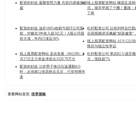
配资的好处 凝聚智慧力量 共筑代谢健康新
线上股票配资网站 曝国足选
篇
式，领导早画了个圈！董路：
了疼
配资的好处 溢价186%收购亏损IT公司股
杠杆配资公司 以色列抨击巴
权，对赌其3年收入超3亿元！A股公司股
合国视频讲话佩戴“钥匙徽章”
价大涨，年内已涨近50%
线上股票配资网站 AUS GLOB
降息与独立性争议
线上股票配资网站 圣农发展（002299）8
杠杆配资公司 寒武纪-U成交额
月27日主力资金净卖出3329.79万元
元，现跌超7%
配资的好处 32岁男子每日往返通勤6小
时：从张家口坐高铁去北京，已坚持两年
多
查看网站首页:
倍享策略