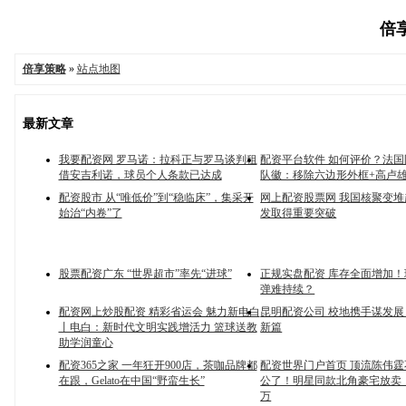
倍享
倍享策略
»
站点地图
最新文章
我要配资网 罗马诺：拉科正与罗马谈判租
配资平台软件 如何评价？法
借安吉利诺，球员个人条款已达成
队徽：移除六边形外框+高卢
配资股市 从“唯低价”到“稳临床”，集采开
网上配资股票网 我国核聚变
始治“内卷”了
发取得重要突破
股票配资广东 “世界超市”率先“进球”
正规实盘配资 库存全面增加
弹难持续？
配资网上炒股配资 精彩省运会 魅力新电白
昆明配资公司 校地携手谋发展
丨电白：新时代文明实践增活力 篮球送教
新篇
助学润童心
配资365之家 一年狂开900店，茶咖品牌都
配资世界门户首页 顶流陈伟
在跟，Gelato在中国“野蛮生长”
公了！明星同款北角豪宅放卖，
万