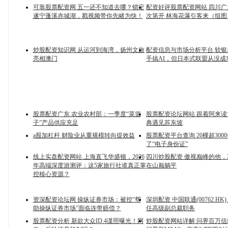
可靠股票配资网 五一还不知道去哪？锁定
配资好评股票配资网站 四川
遂宁蓬溪赤城湖，戳视频带你先睹为快！
次第开 林海花瀑引客来（组图
炒股配资知识网 从运河到海湾，扬州文旅
配资信息与市场分析平台 软
亮相澳门
手搞AI，但日本式联盟从没成
股票配资广东 农业农村部：一季度“菜篮
股票配资论坛网站 跟着阿来读
子”产品供应充足
典遇见苏东坡
a股加杠杆 财险业从重规模转向提效益
股票配资平台查询 20棵超300
了“电子身份证”
线上实盘配资网站 上海直飞华盛顿，2026
四川炒股配资 傲视巅峰的他，2
年高端深度游测评：这5家旅行社谁真正掌
在山巅躺平
控核心资源？
资深配资论坛网 操纵证券市场：被控“帮
深圳配资 中国联通(00762.H
助操纵证券市场”面临连带赔偿？
任高级副总裁职务
股票配资分析 新款大众ID.4谍照曝光！网
炒股配资网站详解 问界百万