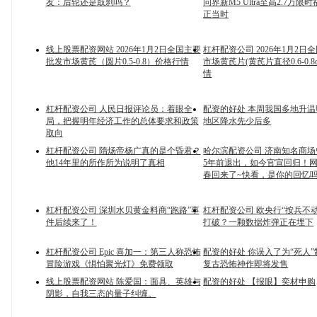
友：后轮还是鼓刹吗？
问界新M5 Ultra至高2.7万
正当时
线上股票配资网站 2026年1月2日全国主要
杠杆配资公司 2026年1月2日
批发市场黄芪（圆片0.5-0.8）价格行情
市场黄芪片(黄芪片直径0.6-0.8
情
杠杆配资公司 人民日报评论员：着眼全
配资的好处 本周我国多地升温
局，把握明年经济工作的总体要求和政策
地区降水先少后多
取向
杠杆配资公司 隋炀帝杨广真的是个昏君？
哈尔滨配资公司 济南知名商
他14年里的所作所为说明了真相
5年前退出，如今官宣回归！
春回来了~快看，是你的回忆
杠杆配资公司 深圳水贝黄金料商“跑路”事
杠杆配资公司 欧央行“按兵不
件后续来了！
打破？一颗数据炸弹正在埋下
杠杆配资公司 Epic 喜加一：第三人称恐怖
配资的好处 你误入了为“死人”
冒险游戏《惧怕聚光灯》免费领取
复古恐怖神作即将发售
线上股票配资网站 陈爱国：面具、英雄与
配资的好处 【报眼】奕材申购
阴影，自我三态的量子纠缠。